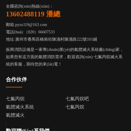
全國咨詢(xún)熱線(xiàn)：
13602488119 潘總
郵箱:pyzx119@163.com
電話(huà):（020）66607533
地址:廣州市番禺區橋南街陳涌村陳涌路222號101鋪
振興消防設備是一家專(zhuān)業(yè)的氣體滅火系統廠(chǎng)家，
如果您有這方面的氣體消防需求，歡迎咨詢(xún):
七氟丙烷滅火系
統
的客服，期待您的來(lái)電！
合作伙伴
七氟丙烷
七氟丙烷吧
氣體滅火系統
七氟丙烷
氣體滅火
歡迎聯(lián)系我們