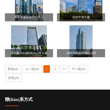
深圳卓越皇崗世紀中心
深圳中洲大廈
深圳萬(wàn)駿經(jīng)貿大廈
深圳市國家稅務(wù)局
首頁(yè)
上一頁(yè)
1
2
3
下一頁(yè)
末頁(yè)
聯(lián)系方式