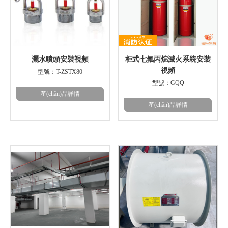
灑水噴頭安裝視頻
柜式七氟丙烷滅火系統安裝
視頻
型號：T-ZSTX80
型號：GQQ
產(chǎn)品詳情
產(chǎn)品詳情