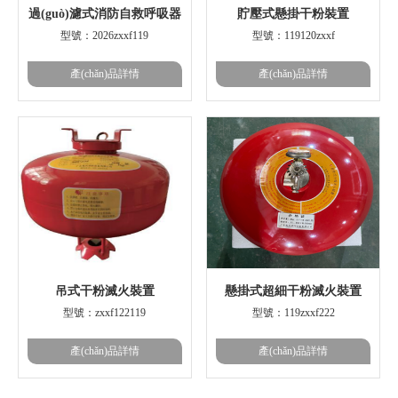
過(guò)濾式消防自救呼吸器
貯壓式懸掛干粉裝置
型號：2026zxxf119
型號：119120zxxf
產(chǎn)品詳情
產(chǎn)品詳情
吊式干粉滅火裝置
懸掛式超細干粉滅火裝置
型號：zxxf122119
型號：119zxxf222
產(chǎn)品詳情
產(chǎn)品詳情