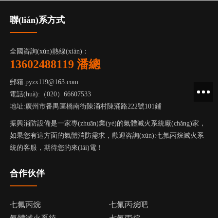
聯(lián)系方式
全國咨詢(xún)熱線(xiàn)：
13602488119 潘總
郵箱:pyzx119@163.com
電話(huà):（020）66607533
地址:廣州市番禺區橋南街陳涌村陳涌路222號101鋪
振興消防設備是一家專(zhuān)業(yè)的氣體滅火系統廠(chǎng)家，
如果您有這方面的氣體消防需求，歡迎咨詢(xún):
七氟丙烷滅火系
統
的客服，期待您的來(lái)電！
合作伙伴
七氟丙烷
七氟丙烷吧