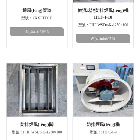
通風(fēng)管道
軸流式消防排煙風(fēng)機
HTF-I-10
型號：ZXXFTFGD
型號：FHF WSDc-K-1250×100
產(chǎn)品詳情
產(chǎn)品詳情
防排煙風(fēng)閥
防排煙風(fēng)機
型號：FHF WSDc-K-1250×100
型號：HTFC-I-9