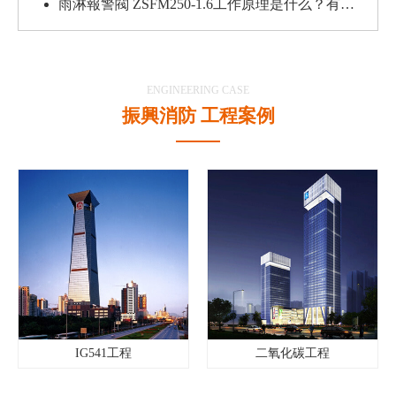
雨淋報警閥 ZSFM250-1.6工作原理是什么？有哪些作用？
ENGINEERING CASE
振興消防 工程案例
IG541工程
二氧化碳工程