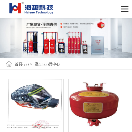
首頁(yè)
產(chǎn)品中心