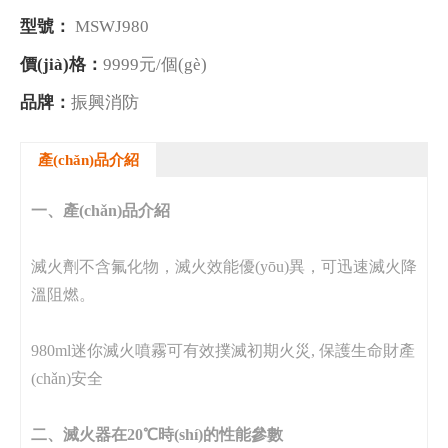
型號：
MSWJ980
價(jià)格：
9999元/個(gè)
品牌：
振興消防
產(chǎn)品介紹
一、產(chǎn)品介紹
滅火劑不含氟化物，滅火效能優(yōu)異，可迅速滅火降
溫阻燃。
980ml迷你滅火噴霧可有效撲滅初期火災, 保護生命財產
(chǎn)安全
二、滅火器在20℃時(shí)的性能參數