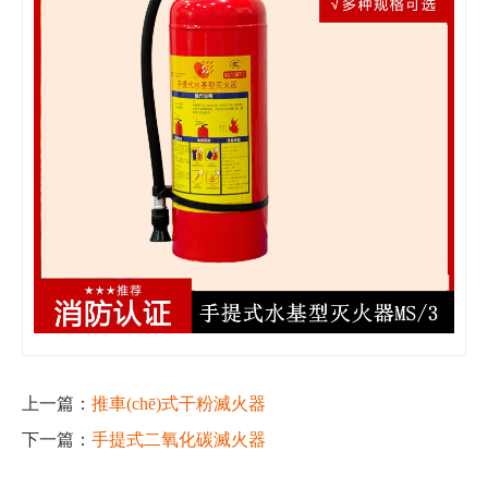
上一篇：
推車(chē)式干粉滅火器
下一篇：
手提式二氧化碳滅火器