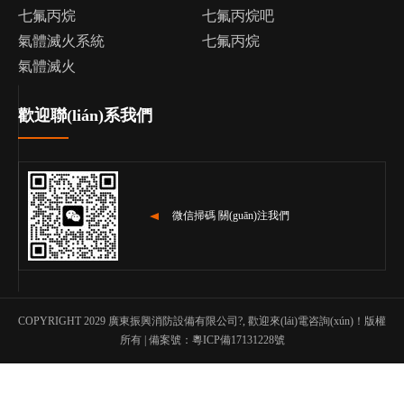
七氟丙烷
七氟丙烷吧
氣體滅火系統
七氟丙烷
氣體滅火
歡迎聯(lián)系我們
微信掃碼 關(guān)注我們
COPYRIGHT 2029 廣東振興消防設備有限公司?, 歡迎來(lái)電咨詢(xún)！版權
所有 | 備案號：
粵ICP備17131228號