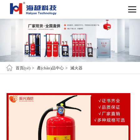
首頁(yè)
產(chǎn)品中心
滅火器